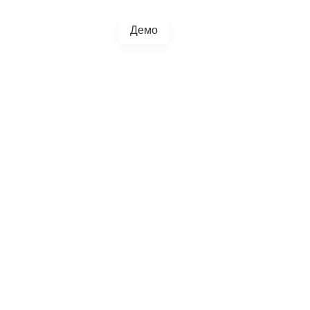
Демо
+38(067)217-0440
грації
Блог
4.5.0