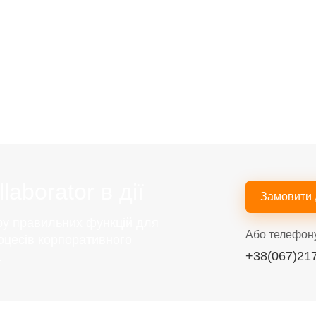
aborator в дії
Замовити
ру правильних функцій для
Або телефон
оцесів корпоративного
+38(067)21
.