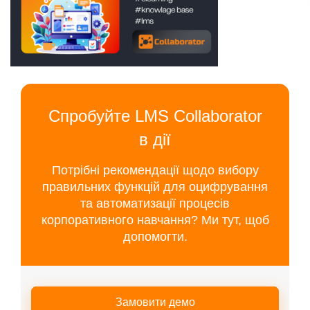
Спробуйте LMS Collaborator
в дії
Потрібні рекомендації щодо вибору
правильних функцій для оцифрування
та автоматизації процесів
корпоративного навчання? Ми тут, щоб
допомогти.
Замовити демо