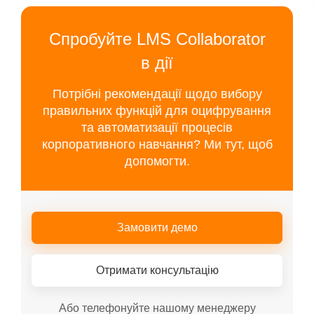
Спробуйте LMS Collaborator
в дії
Потрібні рекомендації щодо вибору
правильних функцій для оцифрування
та автоматизації процесів
корпоративного навчання? Ми тут, щоб
допомогти.
Замовити демо
Отримати консультацію
Або телефонуйте нашому менеджеру