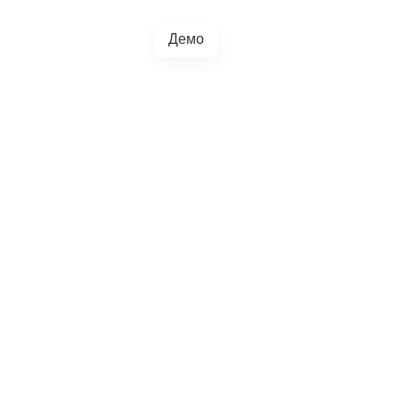
Демо
+38(067)217-0440
грації
Блог
4.5.0