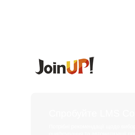
Спробуйте LMS Coll
Потрібні рекомендації щодо вибо
оцифрування та автоматизації пр