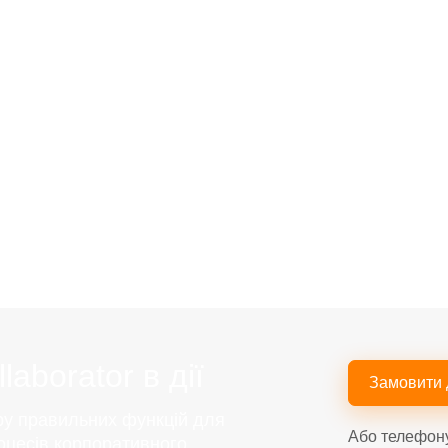
aborator в дії
Замовити
ру правильних функцій для
Або телефон
оцесів корпоративного