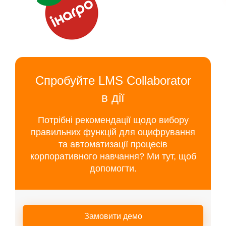
Спробуйте LMS Collaborator
в дії
Потрібні рекомендації щодо вибору
правильних функцій для оцифрування
та автоматизації процесів
корпоративного навчання? Ми тут, щоб
допомогти.
Замовити демо