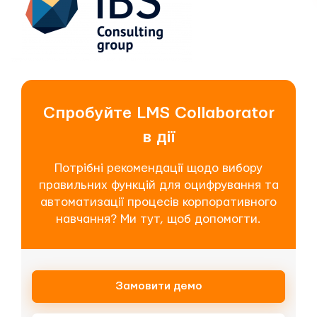
Спробуйте LMS Collaborator
в дії
Потрібні рекомендації щодо вибору
правильних функцій для оцифрування та
автоматизації процесів корпоративного
навчання? Ми тут, щоб допомогти.
Замовити демо