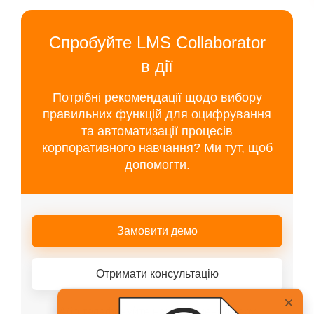
Спробуйте LMS Collaborator
в дії
Потрібні рекомендації щодо вибору
правильних функцій для оцифрування
та автоматизації процесів
корпоративного навчання? Ми тут, щоб
допомогти.
Замовити демо
Отримати консультацію
Або телефонуйте нашому менеджеру