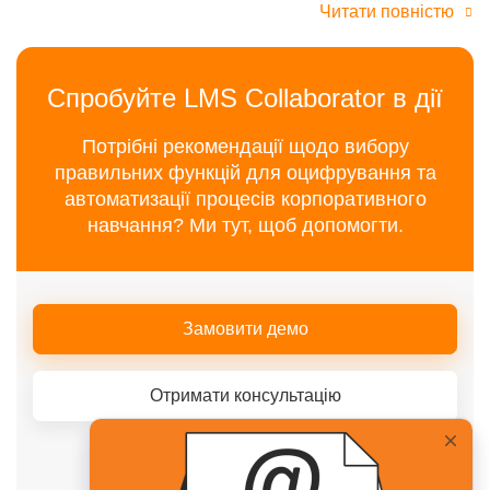
Читати повністю
Спробуйте LMS Collaborator в дії
Потрібні рекомендації щодо вибору
правильних функцій для оцифрування та
автоматизації процесів корпоративного
навчання? Ми тут, щоб допомогти.
Замовити демо
Отримати консультацію
Або телефонуйте нашому менеджеру
+38(067)217-0440