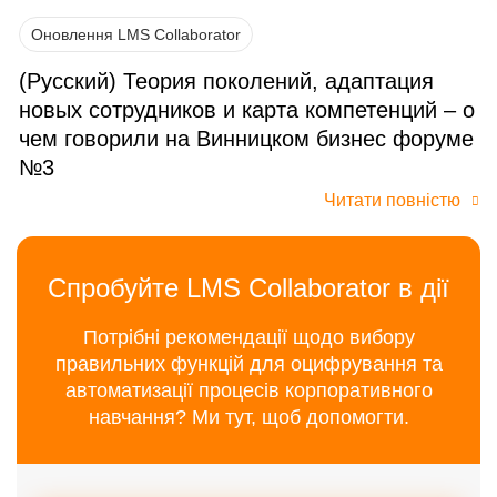
Оновлення LMS Collaborator
(Русский) Теория поколений, адаптация
новых сотрудников и карта компетенций – о
чем говорили на Винницком бизнес форуме
№3
Читати повністю
Спробуйте LMS Collaborator в дії
Потрібні рекомендації щодо вибору
правильних функцій для оцифрування та
автоматизації процесів корпоративного
навчання? Ми тут, щоб допомогти.