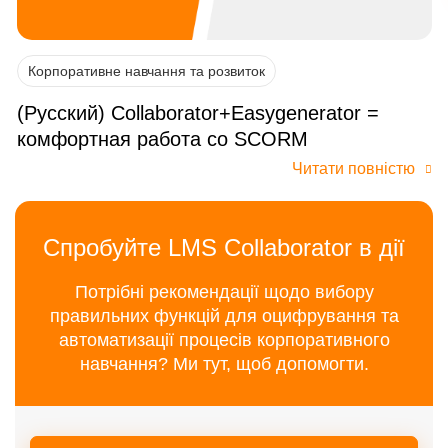
Корпоративне навчання та розвиток
(Русский) Collaborator+Easygenerator =
комфортная работа со SCORM
Читати повністю
Спробуйте LMS Collaborator в дії
Потрібні рекомендації щодо вибору
правильних функцій для оцифрування та
автоматизації процесів корпоративного
навчання? Ми тут, щоб допомогти.