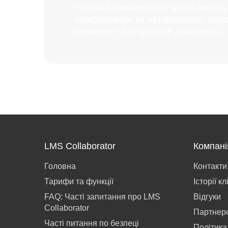
Потрібні рекомендації щодо вибор
оцифрування та автоматизації проц
навчання? Ми тут, щоб допомогти.
LMS Collaborator
Компані
Головна
Контакти
Тарифи та функції
Історії кл
FAQ: Часті запитання про LMS
Відгуки
Collaborator
Партнер
Часті питання по безпеці
Політика