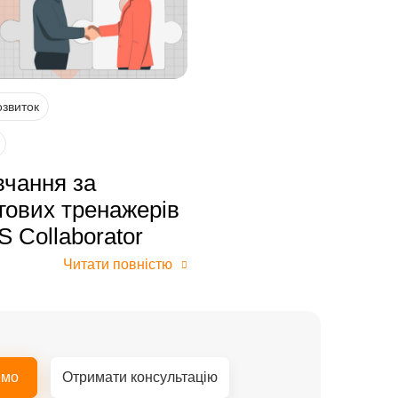
озвиток
вчання за
гових тренажерів
S Collaborator
Читати повністю
емо
Отримати консультацію