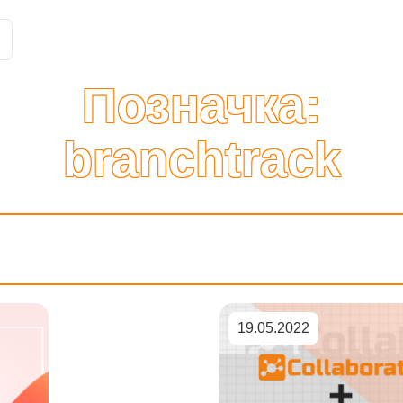
Історії клієнтів
Рішення
Тарифи та функції
Інте
Позначка:
branchtrack
19.05.2022