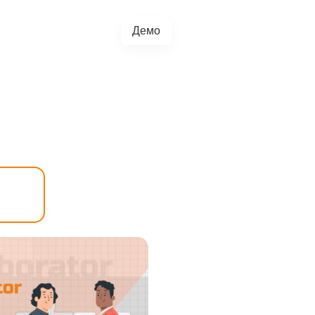
Демо
+38(067)217-0440
грації
Блог
4.5.0