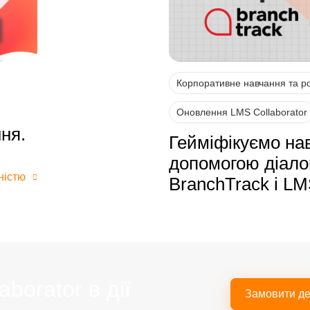
Корпоративне навчання та р
Оновлення LMS Collaborator
ня.
Гейміфікуємо на
допомогою діало
ністю
BranchTrack і LM
borator в дії
Замовити д