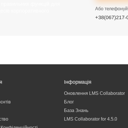
у правильних функцій для
Або телефонуй
есів корпоративного
+38(067)217-
я
Інформація
Оновлення LMS Collaborator
ієнтів
Блог
База Знань
ство
LMS Collaborator for 4.5.0
 Конфіденційності