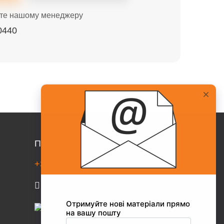
те нашому менеджеру
0440
Про Collaborator
+38(067)217-0440