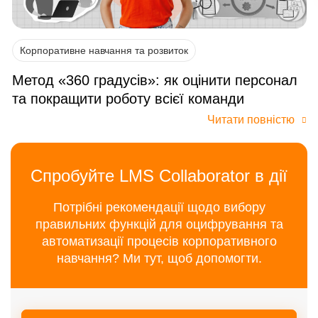
Корпоративне навчання та розвиток
Метод «360 градусів»: як оцінити персонал
та покращити роботу всієї команди
Читати повністю
Спробуйте LMS Collaborator в дії
Потрібні рекомендації щодо вибору
правильних функцій для оцифрування та
автоматизації процесів корпоративного
навчання? Ми тут, щоб допомогти.