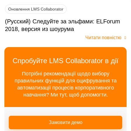
Оновлення LMS Collaborator
(Русский) Следуйте за эльфами: ELForum
2018, версия из шоурума
Читати повністю
Спробуйте LMS Collaborator в дії
Потрібні рекомендації щодо вибору
правильних функцій для оцифрування та
автоматизації процесів корпоративного
навчання? Ми тут, щоб допомогти.
Замовити демо