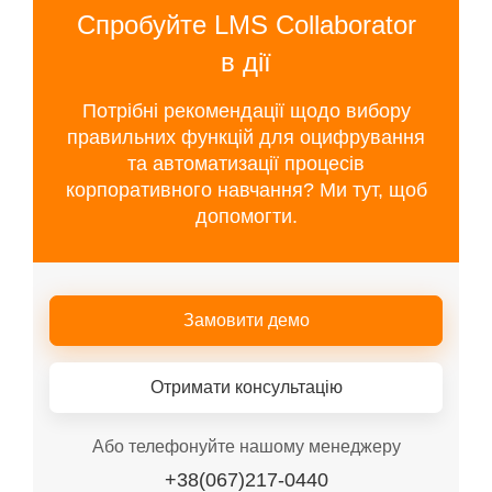
Спробуйте LMS Collaborator
в дії
Потрібні рекомендації щодо вибору
правильних функцій для оцифрування
та автоматизації процесів
корпоративного навчання? Ми тут, щоб
допомогти.
Замовити демо
Отримати консультацію
Або телефонуйте нашому менеджеру
+38(067)217-0440