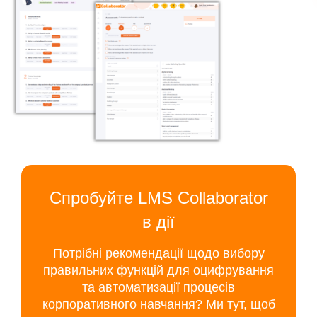
Спробуйте LMS Collaborator
в дії
Потрібні рекомендації щодо вибору
правильних функцій для оцифрування
та автоматизації процесів
корпоративного навчання? Ми тут, щоб