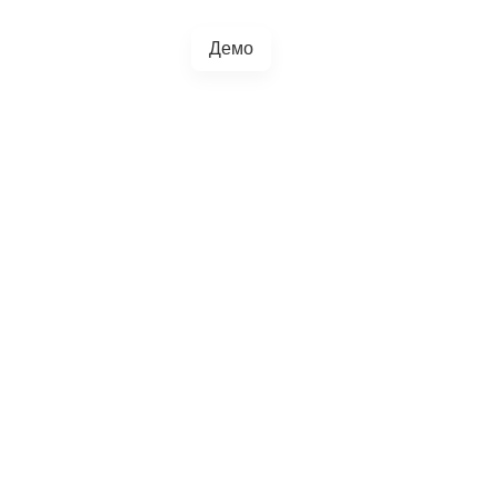
Демо
+38(067)217-0440
грації
Блог
4.5.0