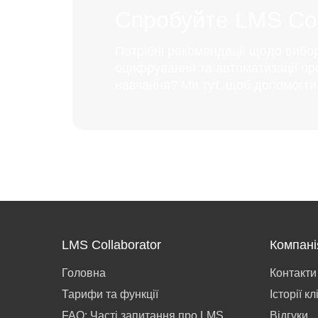
Спробуйте LMS Coll
Потрібні рекомендації щодо вибо
оцифрування та автоматизації пр
навчання? Ми тут, щоб допомогти
LMS Collaborator
Компані
Головна
Контакти
Тарифи та функції
Історії кл
FAQ: Часті запитання про LMS
Відгуки