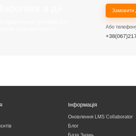
aborator в дії
Замовити
ру правильних функцій для
Або телефон
оцесів корпоративного
+38(067)21
.
я
Інформація
Оновлення LMS Collaborator
ієнтів
Блог
База Знань