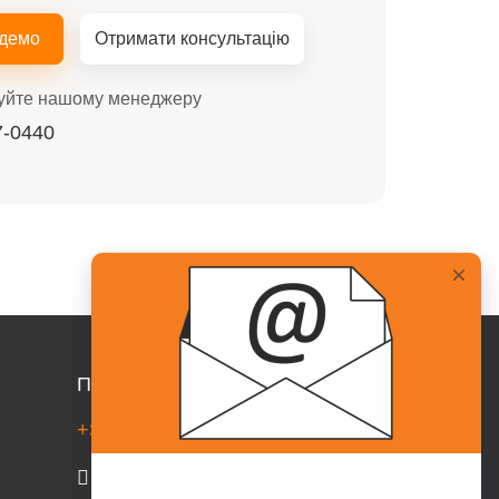
 демо
Отримати консультацію
уйте нашому менеджеру
7-0440
Про Collaborator
+38(067)217-0440