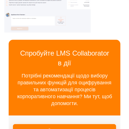
Спробуйте LMS Collaborator
в дії
Потрібні рекомендації щодо вибору
правильних функцій для оцифрування
та автоматизації процесів
корпоративного навчання? Ми тут, щоб
допомогти.