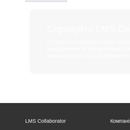
Спробуйте LMS Coll
Потрібні рекомендації щодо вибо
оцифрування та автоматизації пр
навчання? Ми тут, щоб допомогти
LMS Collaborator
Компані