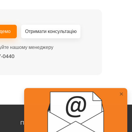
 демо
Отримати консультацію
уйте нашому менеджеру
7-0440
Про Collaborator