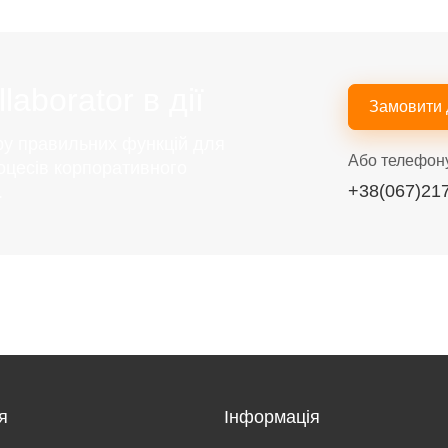
aborator в дії
Замовити
ру правильних функцій для
Або телефон
оцесів корпоративного
+38(067)21
.
я
Інформація