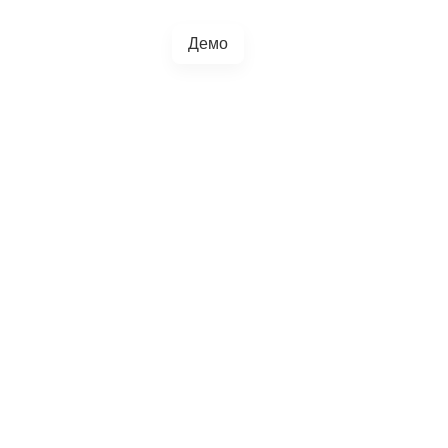
Демо
+38(067)217-0440
грації
Блог
4.5.0