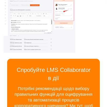
Спробуйте LMS Collaborator
в дії
Потрібні рекомендації щодо вибору
правильних функцій для оцифрування
та автоматизації процесів
корпоративного навчання? Ми тут, щоб