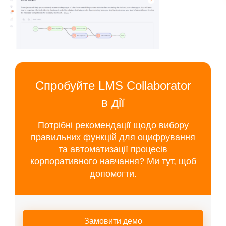
Спробуйте LMS Collaborator
в дії
Потрібні рекомендації щодо вибору
правильних функцій для оцифрування
та автоматизації процесів
корпоративного навчання? Ми тут, щоб
допомогти.
Замовити демо