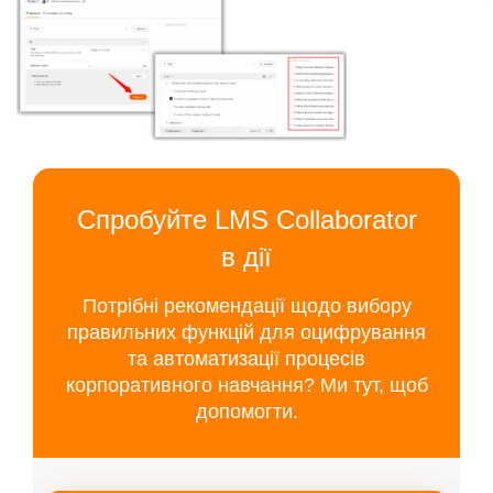
Спробуйте LMS Collaborator
в дії
Потрібні рекомендації щодо вибору
правильних функцій для оцифрування
та автоматизації процесів
корпоративного навчання? Ми тут, щоб
допомогти.