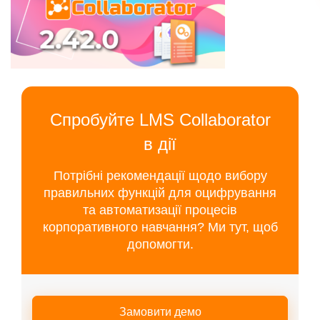
Спробуйте LMS Collaborator
в дії
Потрібні рекомендації щодо вибору
правильних функцій для оцифрування
та автоматизації процесів
корпоративного навчання? Ми тут, щоб
допомогти.
Замовити демо