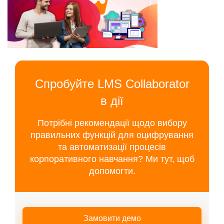
Спробуйте LMS Collaborator
в дії
Потрібні рекомендації щодо вибору
правильних функцій для оцифрування
та автоматизації процесів
корпоративного навчання? Ми тут, щоб
допомогти.
Замовити демо