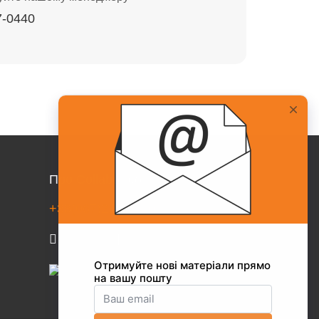
7-0440
Про Collaborator
+38(067)217-0440