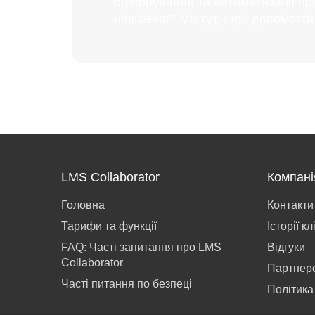
оцифрування та автоматизації пр
навчання? Ми тут, щоб допомогти
LMS Collaborator
Компані
Головна
Контакти
Тарифи та функції
Історії кл
FAQ: Часті запитання про LMS
Відгуки
Collaborator
Партнер
Часті питання по безпеці
Політика