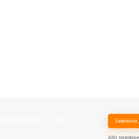
aborator в дії
Замовити
ру правильних функцій для
Або телефон