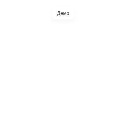
Демо
+38(067)217-0440
грації
Блог
4.5.0