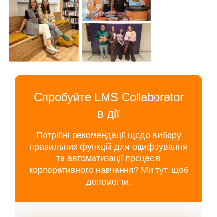
Спробуйте LMS Collaborator
в дії
Потрібні рекомендації щодо вибору
правильних функцій для оцифрування
та автоматизації процесів
корпоративного навчання? Ми тут, щоб
допомогти.