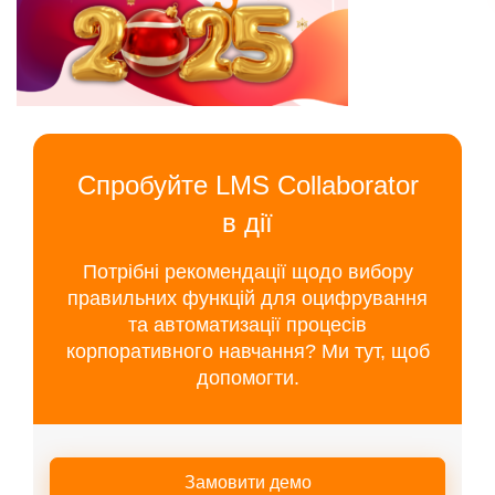
Спробуйте LMS Collaborator
в дії
Потрібні рекомендації щодо вибору
правильних функцій для оцифрування
та автоматизації процесів
корпоративного навчання? Ми тут, щоб
допомогти.
Замовити демо