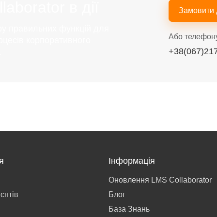
aborator в дії
Замовити
ру правильних функцій для
Або телефон
оцесів корпоративного
+38(067)21
.
я
Інформація
Оновлення LMS Collaborator
ієнтів
Блог
База Знань