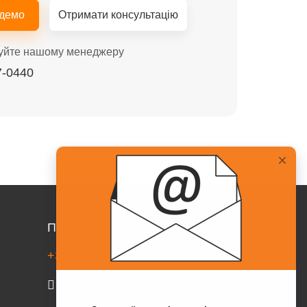
 демо
Отримати консультацію
уйте нашому менеджеру
7-0440
Про Collaborator
+38(067)217-0440