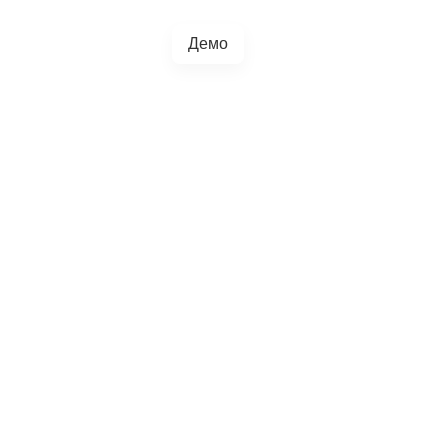
Демо
+38(067)217-0440
грації
Блог
4.5.0