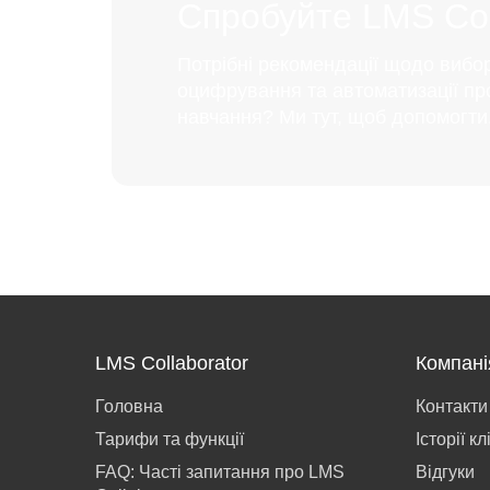
Спробуйте LMS Coll
Потрібні рекомендації щодо вибо
оцифрування та автоматизації пр
навчання? Ми тут, щоб допомогти
LMS Collaborator
Компані
Головна
Контакти
Тарифи та функції
Історії кл
FAQ: Часті запитання про LMS
Відгуки