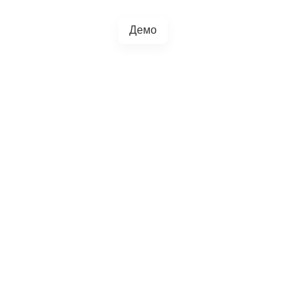
Демо
+38(067)217-0440
грації
Блог
4.5.0