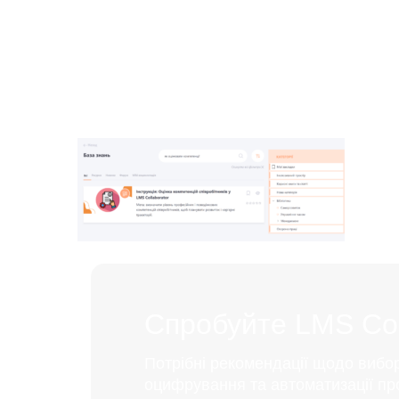
Спробуйте LMS Coll
Потрібні рекомендації щодо вибо
оцифрування та автоматизації пр