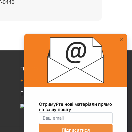
7-0440
Про Collaborator
+38(067)217-0440