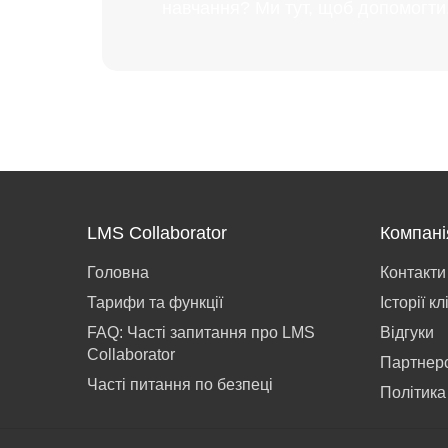
навчання? Ми тут, щоб допомогти
LMS Collaborator
Компані
Головна
Контакти
Тарифи та функції
Історії кл
FAQ: Часті запитання про LMS
Відгуки
Collaborator
Партнер
Часті питання по безпеці
Політика