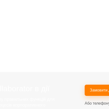
aborator в дії
Замовити
ру правильних функцій для
Або телефон
оцесів корпоративного