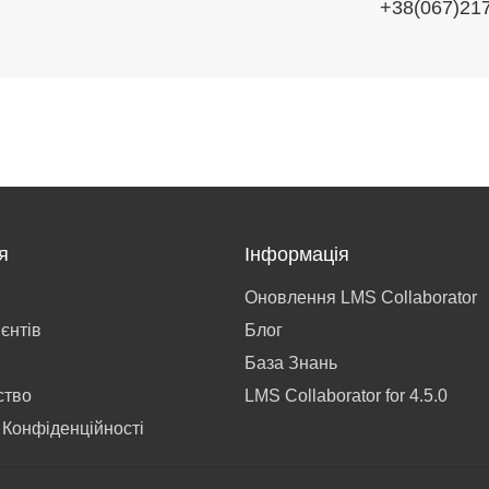
+38(067)21
.
я
Інформація
Оновлення LMS Collaborator
ієнтів
Блог
База Знань
ство
LMS Collaborator for 4.5.0
 Конфіденційності