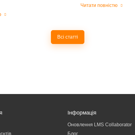
Читати повністю
ю
Всі статті
я
Інформація
Оновлення LMS Collaborator
ієнтів
Блог