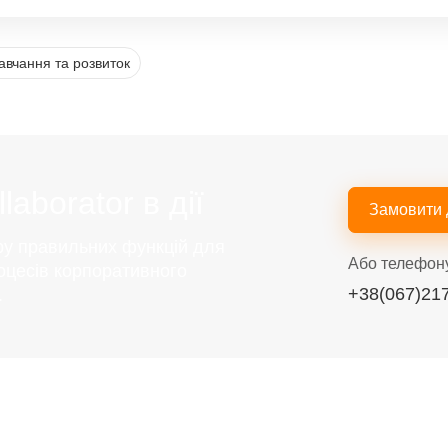
авчання та розвиток
aborator в дії
Замовити
ру правильних функцій для
Або телефон
оцесів корпоративного
+38(067)21
.