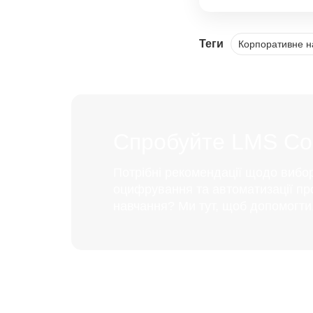
Теги
Корпоративне н
Спробуйте LMS Coll
Потрібні рекомендації щодо вибо
оцифрування та автоматизації пр
навчання? Ми тут, щоб допомогти