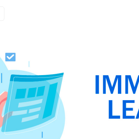
Історії клієнтів
Рішення
Тарифи та функції
Інте