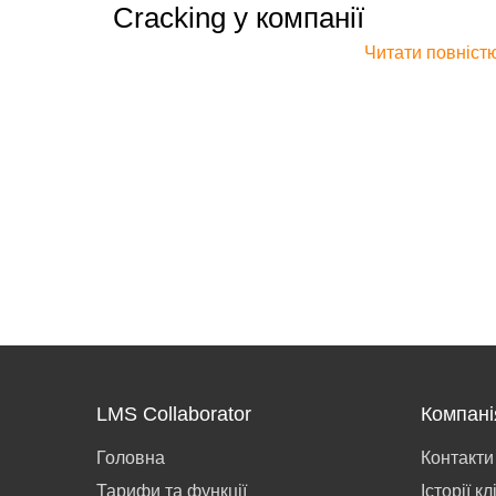
Cracking у компанії
Читати повніст
LMS Collaborator
Компані
Головна
Контакти
Тарифи та функції
Історії кл