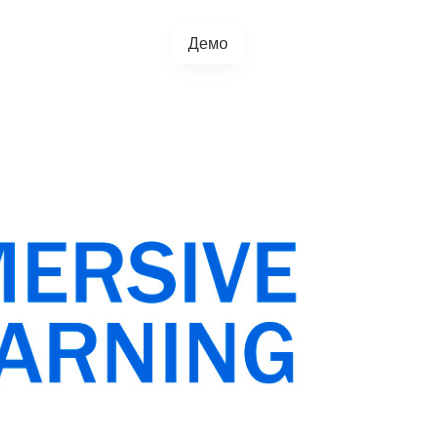
Демо
+38(067)217-0440
грації
Блог
4.5.0