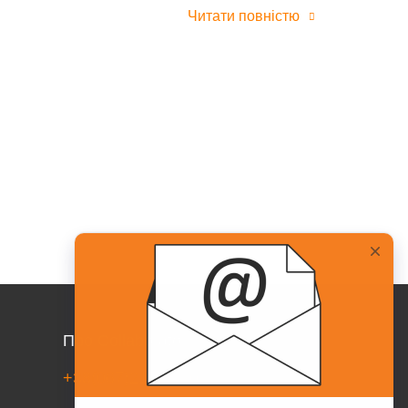
Читати повністю
Про Collaborator
+38(067)217-0440