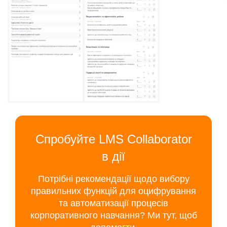
Спробуйте LMS Collaborator
в дії
Потрібні рекомендації щодо вибору
правильних функцій для оцифрування
та автоматизації процесів
корпоративного навчання? Ми тут, щоб