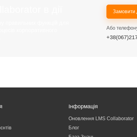
aborator в дії
Замовити
ру правильних функцій для
Або телефон
оцесів корпоративного
+38(067)21
.
я
Інформація
Оновлення LMS Collaborator
ієнтів
Блог
База Знань