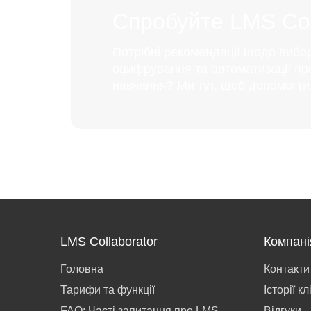
Спробуйте LMS Coll
Потрібні рекомендації щодо вибо
оцифрування та автоматизації пр
навчання? Ми тут, щоб допомогти
LMS Collaborator
Компані
Головна
Контакти
Тарифи та функції
Історії кл
FAQ: Часті запитання про LMS
Відгуки