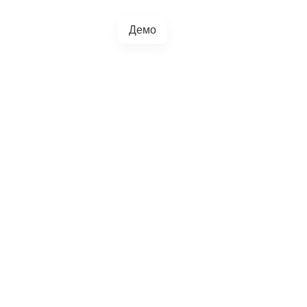
Демо
+38(067)217-0440
грації
Блог
4.5.0