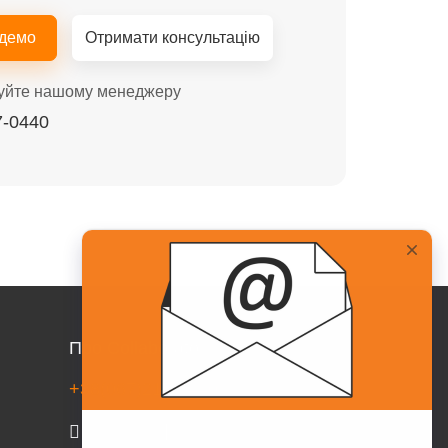
 демо
Отримати консультацію
уйте нашому менеджеру
7-0440
Про Collaborator
+38(067)217-0440