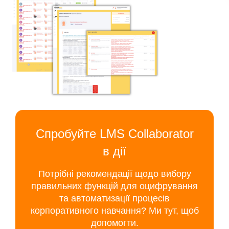
Спробуйте LMS Collaborator
в дії
Потрібні рекомендації щодо вибору
правильних функцій для оцифрування
та автоматизації процесів
корпоративного навчання? Ми тут, щоб
допомогти.