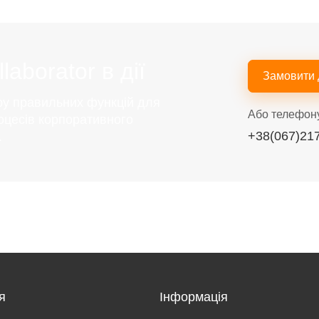
aborator в дії
Замовити
ру правильних функцій для
Або телефон
оцесів корпоративного
+38(067)21
.
я
Інформація