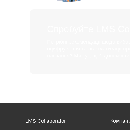
Спробуйте LMS Coll
Потрібні рекомендації щодо вибо
оцифрування та автоматизації пр
навчання? Ми тут, щоб допомогти
LMS Collaborator
Компані