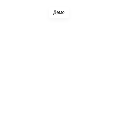
Демо
+38(067)217-0440
грації
Блог
4.5.0