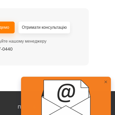
 демо
Отримати консультацію
уйте нашому менеджеру
7-0440
Про Collaborator