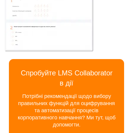
Спробуйте LMS Collaborator
в дії
Потрібні рекомендації щодо вибору
правильних функцій для оцифрування
та автоматизації процесів
корпоративного навчання? Ми тут, щоб
допомогти.