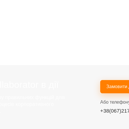
aborator в дії
Замовити
ру правильних функцій для
Або телефон
оцесів корпоративного
+38(067)21
.