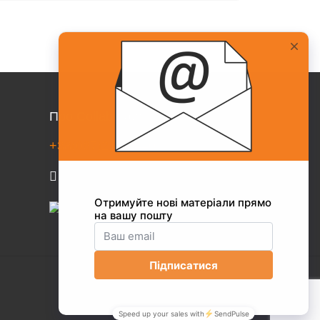
Про Collaborator
+38(067)217-0440