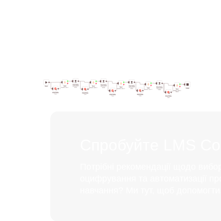
Спробуйте LMS Coll
Потрібні рекомендації щодо вибо
оцифрування та автоматизації пр
навчання? Ми тут, щоб допомогти