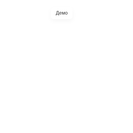
Демо
+38(067)217-0440
грації
Блог
4.5.0