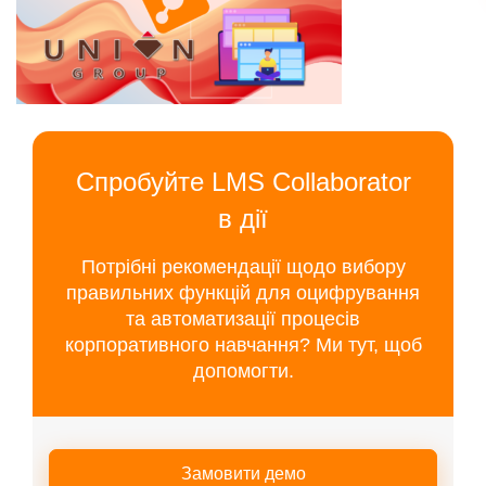
Спробуйте LMS Collaborator
в дії
Потрібні рекомендації щодо вибору
правильних функцій для оцифрування
та автоматизації процесів
корпоративного навчання? Ми тут, щоб
допомогти.
Замовити демо