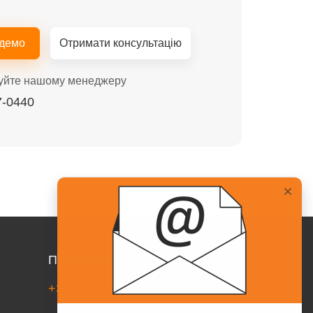
 демо
Отримати консультацію
уйте нашому менеджеру
7-0440
Про Collaborator
+38(067)217-0440