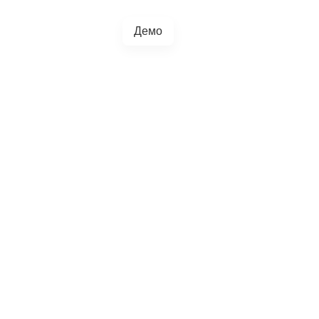
Демо
+38(067)217-0440
грації
Блог
4.5.0