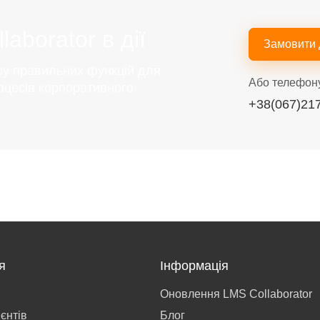
aborator в дії
Замовити
ру правильних функцій для
Або телефон
оцесів корпоративного
+38(067)21
.
я
Інформація
Оновлення LMS Collaborator
ієнтів
Блог