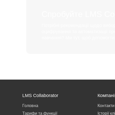
Спробуйте LMS Coll
Потрібні рекомендації щодо вибо
оцифрування та автоматизації пр
навчання? Ми тут, щоб допомогти
LMS Collaborator
Компані
Головна
Контакти
Тарифи та функції
Історії кл