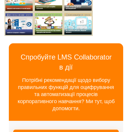
Спробуйте LMS Collaborator
в дії
Потрібні рекомендації щодо вибору
правильних функцій для оцифрування
та автоматизації процесів
корпоративного навчання? Ми тут, щоб
допомогти.