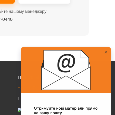
уйте нашому менеджеру
7-0440
Про Collaborator
+38(067)217-0440