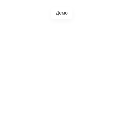
Демо
+38(067)217-0440
грації
Блог
4.5.0