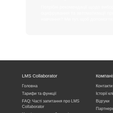
Потрібні рекомендації щодо вибо
оцифрування та автоматизації пр
навчання? Ми тут, щоб допомогти
LMS Collaborator
Компані
Головна
Контакти
Тарифи та функції
Історії кл
FAQ: Часті запитання про LMS
Відгуки
Collaborator
Партнер