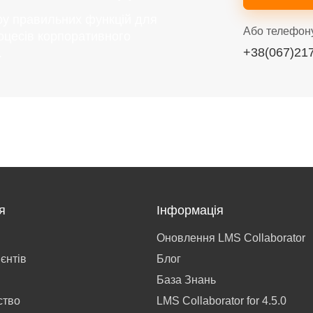
ру правильних функцій для
Або телефон
оцесів корпоративного
+38(067)21
.
я
Інформація
Оновлення LMS Collaborator
ієнтів
Блог
База Знань
ство
LMS Collaborator for 4.5.0