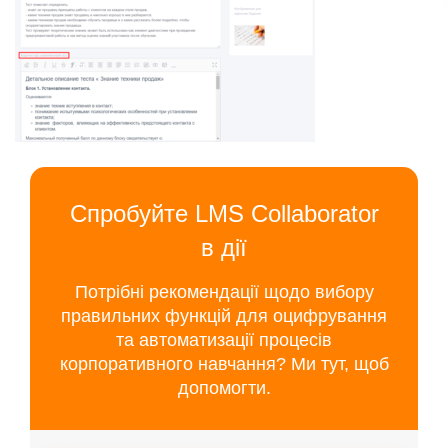
Спробуйте LMS Collaborator
в дії
Потрібні рекомендації щодо вибору
правильних функцій для оцифрування
та автоматизації процесів
корпоративного навчання? Ми тут, щоб
допомогти.