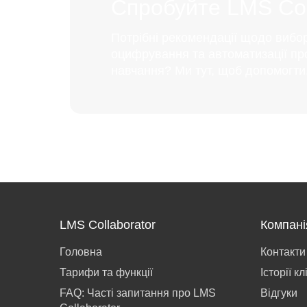
Спробуйте LMS Coll
Потрібні рекомендації щодо вибо
оцифрування та автоматизації пр
навчання? Ми тут, щоб допомогти
LMS Collaborator
Компані
Головна
Контакти
Тарифи та функції
Історії кл
FAQ: Часті запитання про LMS
Відгуки