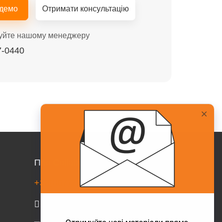
 демо
Отримати консультацію
уйте нашому менеджеру
7-0440
Про Collaborator
+38(067)217-0440