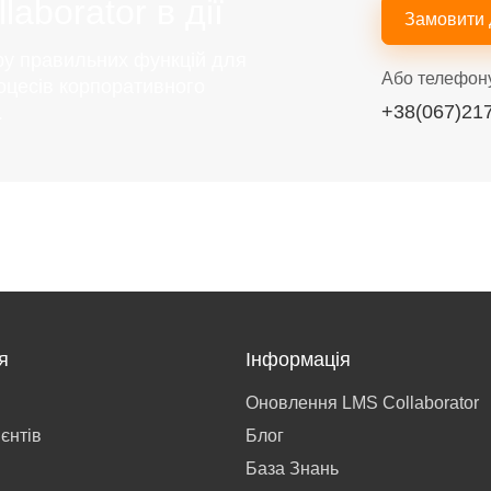
aborator в дії
Замовити
ру правильних функцій для
Або телефон
оцесів корпоративного
+38(067)21
.
я
Інформація
Оновлення LMS Collaborator
ієнтів
Блог
База Знань