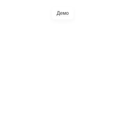
Демо
+38(067)217-0440
грації
Блог
4.5.0