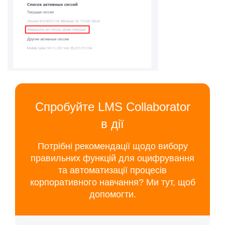
Спробуйте LMS Collaborator
в дії
Потрібні рекомендації щодо вибору
правильних функцій для оцифрування
та автоматизації процесів
корпоративного навчання? Ми тут, щоб
допомогти.