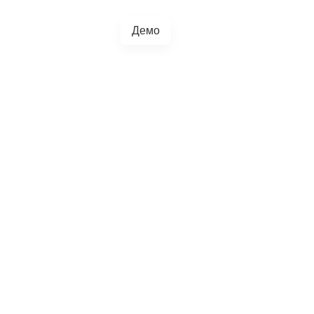
Демо
+38(067)217-0440
грації
Блог
4.5.0