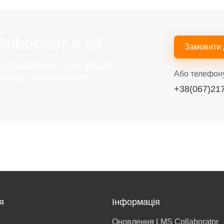
aborator в дії
Замовити
ру правильних функцій для
Або телефон
оцесів корпоративного
+38(067)21
.
я
Інформація
Оновлення LMS Collaborator