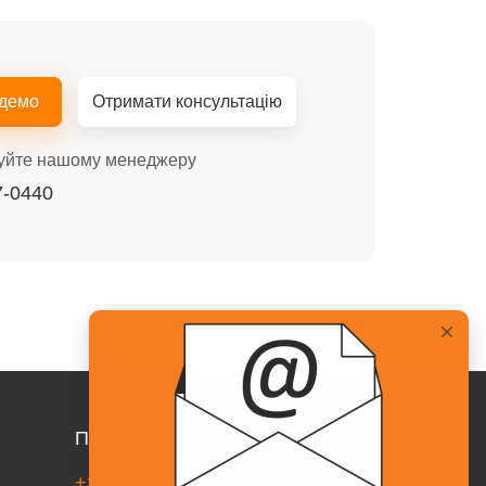
 демо
Отримати консультацію
уйте нашому менеджеру
7-0440
Про Collaborator
+38(067)217-0440