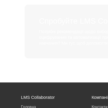
Спробуйте LMS Coll
Потрібні рекомендації щодо вибо
оцифрування та автоматизації пр
навчання? Ми тут, щоб допомогти
LMS Collaborator
Компані
Головна
Контакти