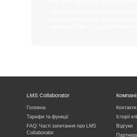
Потрібні рекомендації щодо вибо
оцифрування та автоматизації пр
навчання? Ми тут, щоб допомогти
LMS Collaborator
Компані
Головна
Контакти
Тарифи та функції
Історії кл
FAQ: Часті запитання про LMS
Відгуки
Collaborator
Партнер