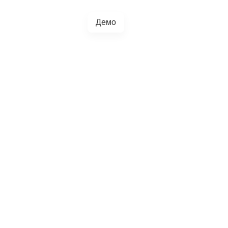
Демо
+38(067)217-0440
грації
Блог
4.5.0