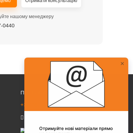
 демо
Отримати консультацію
уйте нашому менеджеру
7-0440
Про Collaborator
+38(067)217-0440