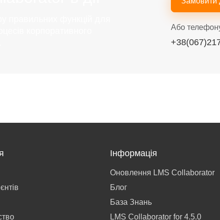
Замовити
ру правильних функцій для
Або телефон
оцесів корпоративного
+38(067)21
.
я
Інформація
Оновлення LMS Collaborator
ієнтів
Блог
База Знань
ство
LMS Collaborator for 4.5.0