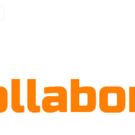
Історії клієнтів
Рішення
Тарифи та функції
Інте