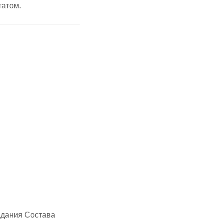
татом.
адания Состава