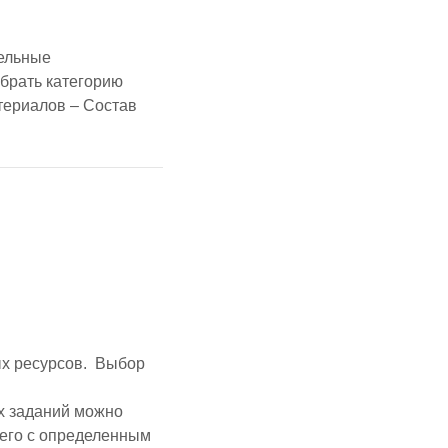
тельные
ыбрать категорию
териалов – Состав
х ресурсов. Выбор
их заданий можно
щего с определенным