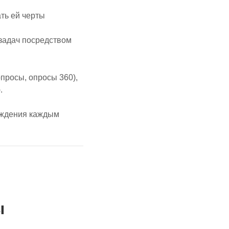
ть ей черты
 задач посредством
опросы, опросы 360),
.
ождения каждым
ы