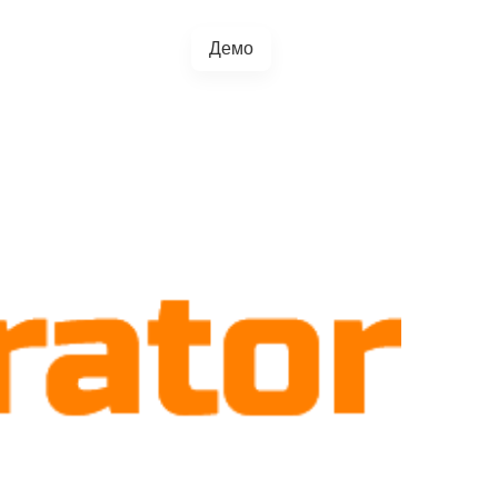
Демо
+38(067)217-0440
грації
Блог
4.5.0