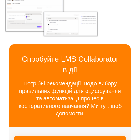
Спробуйте LMS Collaborator
в дії
Потрібні рекомендації щодо вибору
правильних функцій для оцифрування
та автоматизації процесів
корпоративного навчання? Ми тут, щоб
допомогти.