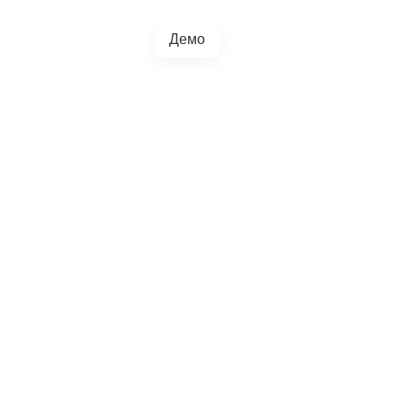
Демо
+38(067)217-0440
грації
Блог
4.5.0