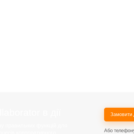
aborator в дії
Замовити
ру правильних функцій для
Або телефон
оцесів корпоративного