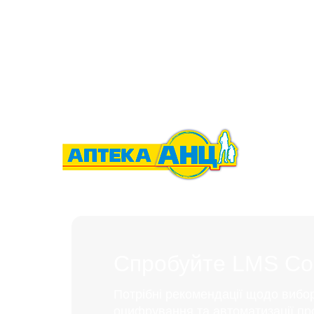
Спробуйте LMS Coll
Потрібні рекомендації щодо вибо
оцифрування та автоматизації пр