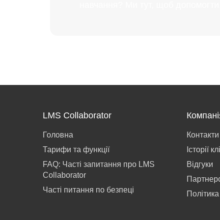
навчання? Ми тут, щоб допомогти
LMS Collaborator
Компані
Головна
Контакти
Тарифи та функції
Історії кл
FAQ: Часті запитання про LMS
Відгуки
Collaborator
Партнер
Часті питання по безпеці
Політика