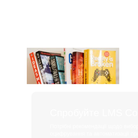
Спробуйте LMS Coll
Потрібні рекомендації щодо вибо
оцифрування та автоматизації пр