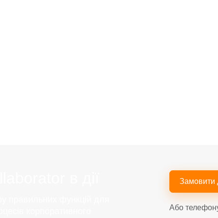
aborator в дії
Замовити
ру правильних функцій для
Або телефон
оцесів корпоративного