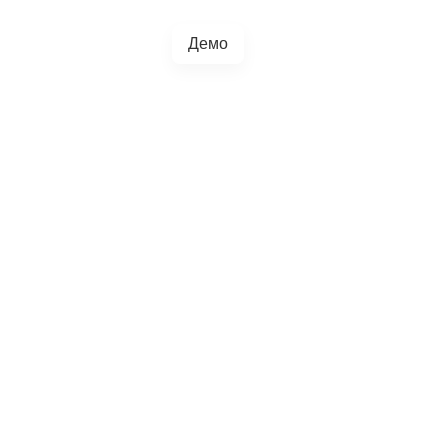
Демо
+38(067)217-0440
грації
Блог
4.5.0